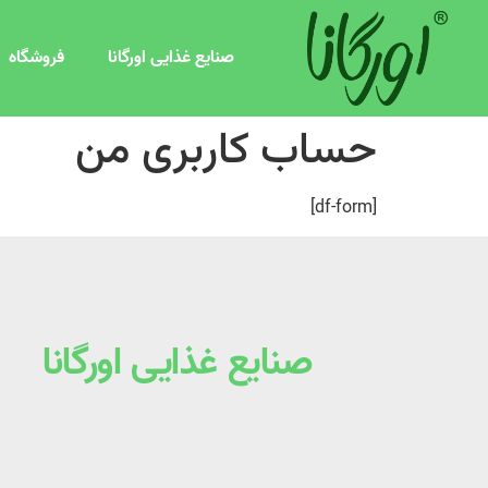
صنایع غذایی اورگانا
فروشگاه
حساب کاربری من
[df-form]
صنایع غذایی اورگانا