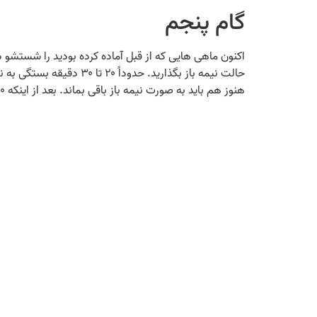
گام پنجم
اکنون ماهی‌ هایی که از قبل آماده کرده بودید را شستشو د
حالت نیمه باز بگذارید. حدوداً ۲۰ تا ۳۰ دقیقه بستگی به نوع ماهی باید صبر کنید تا به طور کامل پخته شود. اکنون باید برای
هنوز هم باید به صورت نیمه باز باقی بماند. بعد از اینکه ۲۰ دقیقه سپری شد، غذای شما جا افتاده است. به خاطر وجود تمبر هندی غذا طعم شور، ترش و تند پیدا می‌ کند.