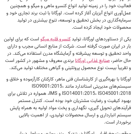
فعالیت خود را در زمینه تولید انواع کنسرو ماهی و میگو و همچنین
عمل‌آوری انواع آبزیان آغاز کرده است. اورگانا با ثبت برند تجاری خود و
سرمایه‌گذاری در بخش تحقیق و توسعه، تنوع بیشتری در تولید
محصولات خود ایجاد کرده است.
یکی از دستاوردهای اورگانا، تولید
کنسرو قلیه‌ میگو
است که برای اولین
بار در ایران صورت گرفته است. شرکت از منابع انسانی مجرب و دارای
واحد تحقیق و توسعه پیشرفته و آزمایشگاه مدرن استفاده می‌کند. در
حال حاضر،
صنایع غذایی اورگانا
برندی معروف و مشهور در کشور است
و تقریباً بیست نوع محصول پروتئینی و گیاهی مختلف تولید می‌کند.
اورگانا با بهره‌گیری از کارشناسان فنی ماهر، کارکنان کارآزموده و خلاق و
سیستم‌های مدیریتی استاندارد مانند ISO9001:2015،
ISO14001:2015، ISO45001:2018 و IMS، همواره در تلاش برای
بهبود کیفیت و رضایت مشتریان خود بوده است. کنترل مستمر
فرآیندهای تحویل گیری، نگهداری و پخت مواد اولیه به همراه پایش
سیستم انبارداری و ارسال محصولات تولیدی، از اهمیت بالایی
برخوردار است.
موقعیت جغرافیایی اورگانا در نزدیکی بندر بوشهر و ساحل دریا،