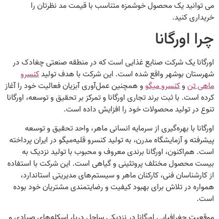
می‌ توانید یک محصول خوشمزه متناسب با قیمت مد نظرتان را
خریداری کنید.
چرا اورگانا
اورگانا یک شرکت صنایع غذایی است که در منطقه صنعتی چغادک در
شهرستان بوشهر واقع شده است. این شرکت با هدف تولید
کنسرو
ماهی تن
و
کنسرو میگو
و همچنین عمل‌آوری آبزیان فعالیت خود را آغاز
کرده است. با ثبت برند تجاری اورگانا و تمرکز بر تحقیق و توسعه، اورگانا
تنوع در تولید محصولات خود را افزایش داده است.
اورگانا با بهره‌گیری از سرمایه انسانی ماهر، واحد تحقیق و توسعه
پیشرفته و آزمایشگاه مدرن، به تولید کنسرو قلیه‌میگو در ایران پرداخته
است. هم‌اکنون، اورگانا برندی معروف و محبوب با تولید نزدیک به
بیست محصول مختلف پروتئینی و گیاهی است. این شرکت با استفاده
از کارشناسان فنی، کارکنان ماهر و سیستم‌های مدیریتی استاندارد،
همواره در تلاش برای بهبود کیفیت و رضایتمندی مشتریان خود بوده
است.
موقعیت جغرافیایی اورگانا در نزدیکی ساحل دریا، اسکله‌های صیادی و