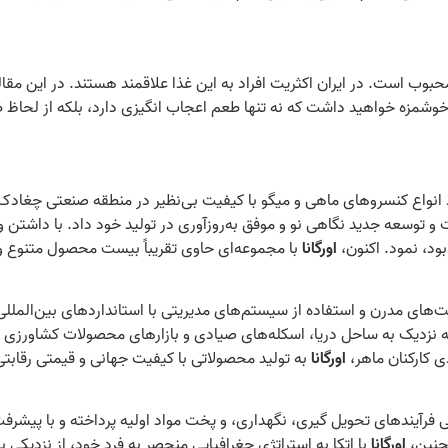
ب است. در ایران اکثریت افراد به این غذا علاقمند هستند‌. در این مقا
ای خوشمزه خواهید داشت که نه تنها طعم اعجاب انگیزی دارد، بلکه از لحاظ
لید انواع کنسروهای ماهی و میگو با کیفیت بی‌نظیر در منطقه صنعتی چغ
وسعه جدید نگاهی نو و موفق به‌روزآوری در تولید خود داد. با داشتن واحد R&D پیشرفته و آزمایشگاه
بود، نمود. اکنون،
اورگانا
با مجموعه‌ای حاوی تقریباً بیست محصول متنوع و ل
خت‌های مدرن و استفاده از سیستم‌های مدیریتی با استانداردهای بین‌المل
 نزدیک به ساحل دریا، اسکله‌های صیادی و بازارهای محصولات کشاورزی اس
ی کارکنان ماهر،
اورگانا
به تولید محصولاتی با کیفیت جهانی و قیمتی رقابتی
ی فرآیندهای تحویل گیری، نگهداری، و پخت مواد اولیه پرداخته و با پیشر
مچنین،
اورگانا
با اتکا به استراتژی جغرافیایی منحصر به فرد خود، از نزدیکی 