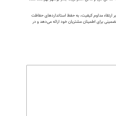
‌های بین‌المللی ISO9001:2015، ISO14001:2015، ISO45001:2018 و IMS، علاوه بر ارتقاء مداوم کیفیت، به حفظ استانداردهای حفاظت
ضمینی برای اطمینان مشتریان خود ارائه می‌دهد و در