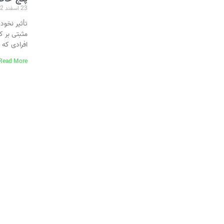
23 اسفند 1402
تأثیر نخود
مثبتی بر ک
افرادی که
Read More »